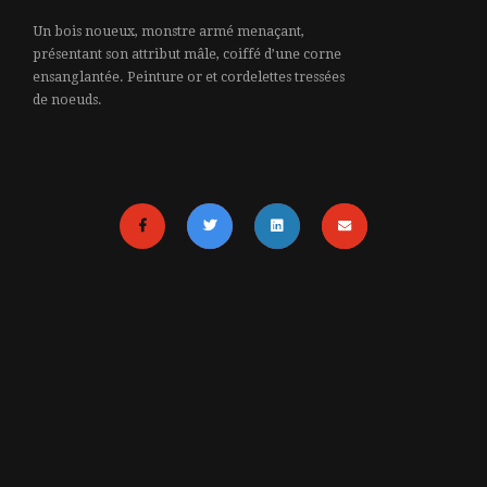
Un bois noueux, monstre armé menaçant,
présentant son attribut mâle, coiffé d’une corne
ensanglantée. Peinture or et cordelettes tressées
de noeuds.
MENTIONS LÉGALES
RETOUR EN HAUT