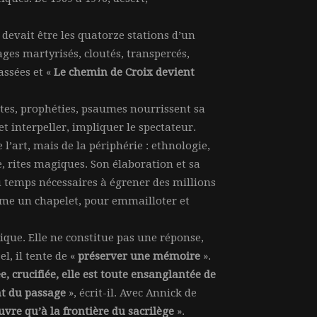
i devait être les quatorze stations d’un
ages martyrisés, cloutés, transpercés,
assées et «
Le chemin de Croix devient
xtes, prophéties, psaumes nourrissent sa
t interpeller, impliquer le spectateur.
 l’art, mais de la périphérie : ethnologie,
e, rites magiques. Son élaboration et sa
u temps nécessaires à égrener des millions
mme un chapelet, pour emmailloter et
rique. Elle ne constitue pas une réponse,
, il tente de «
préserver une mémoire
».
, crucifiée, elle est toute ensanglantée de
ant du passage
», écrit-il. Avec Annick de
uvre qu’à la frontière du sacrilège
».