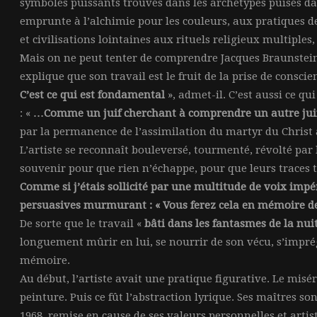
symboles puissants trouvés dans les archétypes puisés d
emprunte à l’alchimie pour les couleurs, aux pratiques d
et civilisations lointaines aux rituels religieux multiples, 
Mais on ne peut tenter de comprendre Jacques Braunstein
explique que son travail est le fruit de la prise de conscie
C’est ce qui est fondamental
», admet-il. C’est aussi ce qu
: «
…Comme un juif cherchant à comprendre un autre juif,
par la permanence de l’assimilation du martyr du Christ
L’artiste se reconnaît bouleversé, tourmenté, révolté par 
souvenir pour que rien n’échappe, pour que leurs traces ti
Comme si j’étais sollicité par une multitude de voix impé
persuasives murmurant : « Vous ferez cela en mémoire 
De sorte que le travail «
bâti dans les fantasmes de la nuit
longuement mûrir en lui, se nourrir de son vécu, s’imprégn
mémoire.
Au début, l’artiste avait une pratique figurative. Le misé
peinture. Puis ce fût l’abstraction lyrique. Ses maîtres so
1968, remise en cause de ses valeurs personnelles et artist