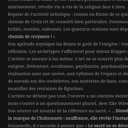
mûrissement, révolte vis-à-vis de la religion face à Dieu.
Reprise de l’activité artistique : remise en forme de ce qu
chemin de Croix (et de cruauté) bien particulier. Personn
brûlés, mutilés, enfermés. Les quatorze stations sont dép
chemin de croyance !
»
Son aptitude mystique lui donne le goût de l’exégèse : te
réflexion. Les archétypes s’affirment pour mieux frapper e
L’artiste se mesure à lui-même. L’art ne se nourrit plus de
exégèse, littérature, occultisme, psychiatrie, psychanalys
réalisation sont une ascèse, aux rythmes de l’espace et d
de noeuds sur des cordelettes, son matériau de base, co
momifier des centaines de figurines.
L’artiste ne détient pas tout, l’oeuvre a un contenu ésoté
mais s’ouvre à un questionnement pluriel. Avec Elie Wiesel
Son oeuvre est nourrie de la référence au sacré, «
…blessée
la marque de l’holocauste : souffrance, elle révèle l’inst
Souzenelle, il s’accorde à penser que «
Le sacré ne se déco