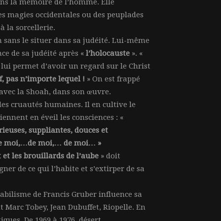
ans la mémoire de l’homme. Elle
es magies occidentales ou des peuplades
à la sorcellerie.
 sans le situer dans sa judéité. Lui-même
nce de sa judéité après «
l’holocauste
». «
i lui permet d’avoir un regard sur le Christ
 pas n’importe lequel !
» On est frappé
 avec la Shoah, dans son œuvre.
les cruautés humaines. Il en cultive le
ennent en éveil les consciences : «
rieuses, suppliantes, douces et
de moi,…de moi,… de moi… »
 et les brouillards de l’aube
» doit
er de ce qui l’habite et s’extirper de sa
rabilisme de Francis Gruber influence sa
nt Marc Tobey, Jean Dubuffet, Riopelle. En
iques. De 1969 à 1976, désert,